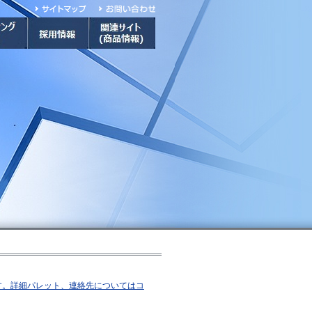
こ
こ
こ
こ
か
か
ら
ら
サ
本
イ
文
ト
で
内
す
共
通
メ
ニュー
で
す
す。詳細パレット、連絡先についてはコ