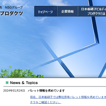
日
本
板
硝
子
ビ
ル
デ
ィ
ン
グ
プ
ロ
ダ
ク
ツ
株
式
会
社
2024年01月24日
パレット情報を求めています
現在、日本板硝子では弊社所有パレット情報を求めていま
チラをご確認ください。